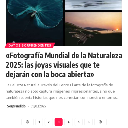
DATOS SORPRENDENTES
«Fotografía Mundial de la Naturaleza
2025: las joyas visuales que te
dejarán con la boca abierta»
La Belleza Natural a Través del Lente El arte de la fotografía de
naturaleza no solo captura imágenes impresionantes, sino que
también cuenta historias que nos conectan con nuestro entorno.
…
Sorprendido
09/03/2025
1
2
3
4
5
6