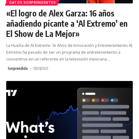
DATOS SORPRENDENTES
«El logro de Alex Garza: 16 años
añadiendo picante a ‘Al Extremo’ en
El Show de La Mejor»
La Huella de Al Extremo: 16 Años de Innovación y Entretenimiento Al
Extremo ha pasado de ser un programa de entretenimiento a
convertirse en un referente en la televisión mexicana.
…
Sorprendido
11/03/2025