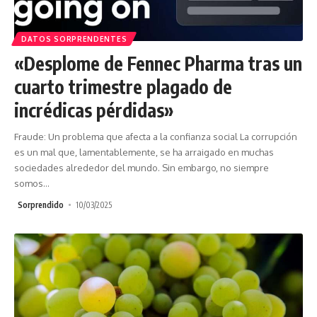
DATOS SORPRENDENTES
«Desplome de Fennec Pharma tras un
cuarto trimestre plagado de
incrédicas pérdidas»
Fraude: Un problema que afecta a la confianza social La corrupción
es un mal que, lamentablemente, se ha arraigado en muchas
sociedades alrededor del mundo. Sin embargo, no siempre
somos
…
Sorprendido
10/03/2025