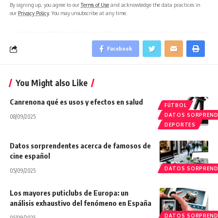
By signing up, you agree to our
Terms of Use
and acknowledge the data practices in
our
Privacy Policy
. You may unsubscribe at any time.
Facebook
You Might also Like
Canrenona qué es usos y efectos en salud
FÚTBOL
DATOS SORPREN
08/09/2025
DEPORTES
Datos sorprendentes acerca de famosos de
cine español
DATOS SORPREN
05/09/2025
Los mayores puticlubs de Europa: un
análisis exhaustivo del fenómeno en España
DATOS SORPREN
05/09/2025