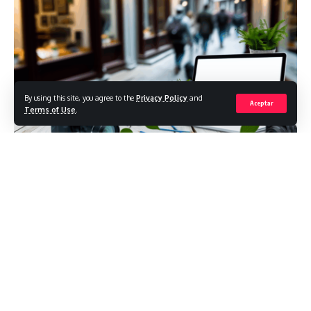
By using this site, you agree to the
Privacy Policy
and
Aceptar
Terms of Use
.
Datos sorprendentes acerca de famosos de
cine español
Tiempo estimado de lectura: 8 minutos
Contents