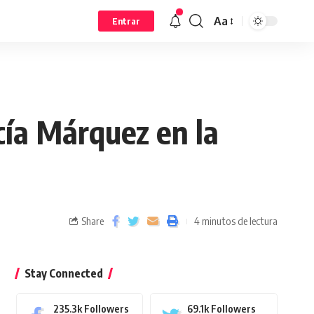
Aa
Entrar
cía Márquez en la
Share
4 minutos de lectura
Stay Connected
235.3k
Followers
69.1k
Followers