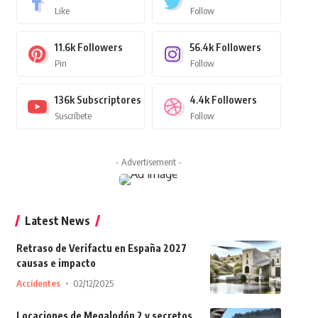
Like
Follow
11.6k
Followers
56.4k
Followers
Pin
Follow
136k
Subscriptores
4.4k
Followers
Suscríbete
Follow
- Advertisement -
Latest News
Retraso de Verifactu en España 2027
causas e impacto
Accidentes
02/12/2025
Locaciones de Megalodón 2 y secretos